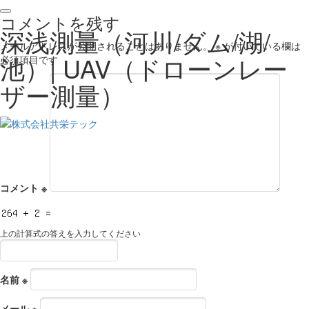
コメントを残す
深浅測量（河川/ダム/湖/
メールアドレスが公開されることはありません。
※
が付いている欄は
池）| UAV（ドローンレー
必須項目です
ザー測量）
コメント
※
上の計算式の答えを入力してください
名前
※
メール
※