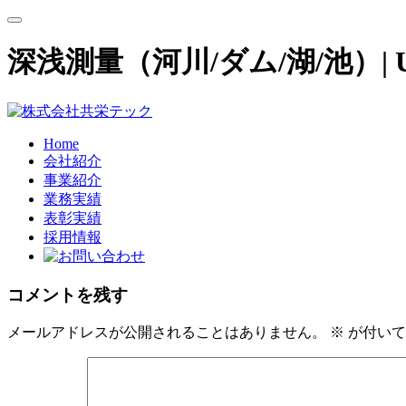
深浅測量（河川/ダム/湖/池）
Home
会社紹介
事業紹介
業務実績
表彰実績
採用情報
コメントを残す
メールアドレスが公開されることはありません。
※
が付いて