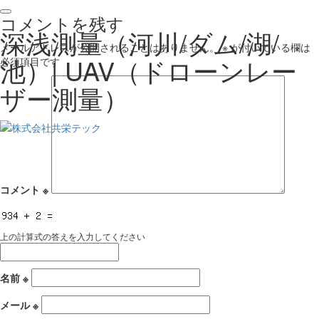
コメントを残す
深浅測量（河川/ダム/湖/
メールアドレスが公開されることはありません。
※
が付いている欄は
池）| UAV（ドローンレー
必須項目です
ザー測量）
コメント
※
上の計算式の答えを入力してください
名前
※
メール
※