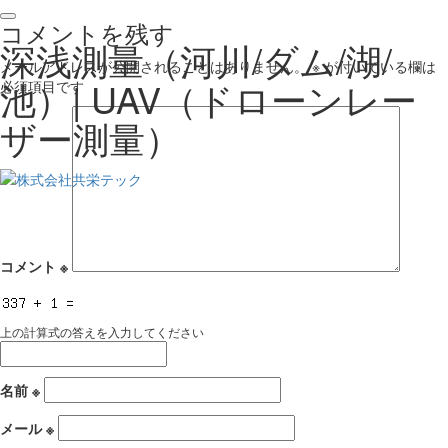
コメントを残す
深浅測量（河川/ダム/湖/
メールアドレスが公開されることはありません。
※
が付いている欄は
池）| UAV（ドローンレー
必須項目です
ザー測量）
コメント
※
上の計算式の答えを入力してください
名前
※
メール
※