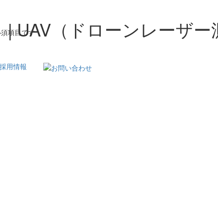
）| UAV（ドローンレーザ
必須項目です
採用情報