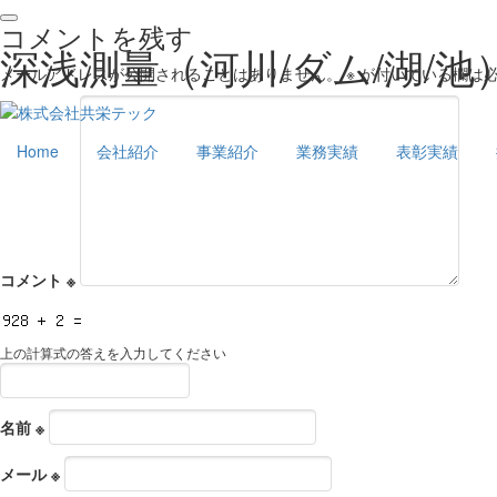
コメントを残す
深浅測量（河川/ダム/湖/池
メールアドレスが公開されることはありません。
※
が付いている欄は
Home
会社紹介
事業紹介
業務実績
表彰実績
コメント
※
上の計算式の答えを入力してください
名前
※
メール
※